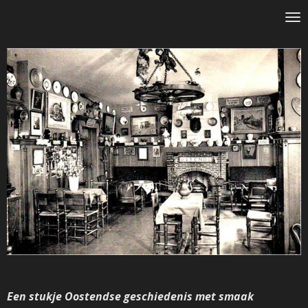
.
Ga
direct
naar
de
hoofdinhoud
Een stukje Oostendse geschiedenis met smaak