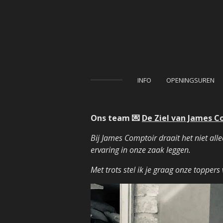
Ga
direct
naar
de
hoofdinhoud
INFO
OPENINGSUREN
Ons team 💌
De Ziel van James C
Bij James Comptoir draait het niet al
ervaring in onze zaak leggen.
Met trots stel ik je graag onze toppers 